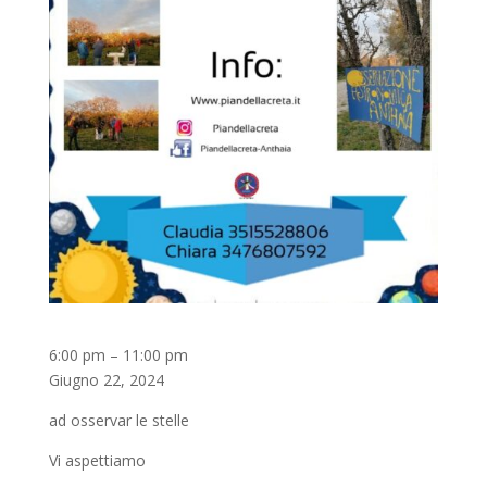
Serata
6:00 pm
–
11:00 pm
Magica:
Giugno 22, 2024
Tornano
ad osservar le stelle
!
Scuola
Vi aspettiamo
di