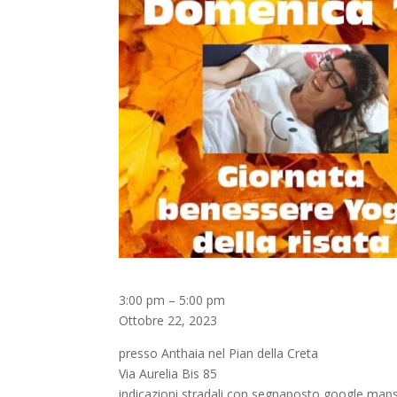
Ottobre
3:00 pm
–
5:00 pm
ad
Ottobre 22, 2023
Anthaia:
presso Anthaia nel Pian della Creta
laboratorio
Via Aurelia Bis 85
kit
indicazioni stradali con segnaposto google maps