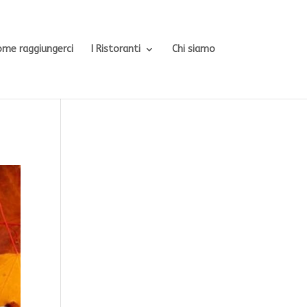
ome raggiungerci
I Ristoranti
Chi siamo