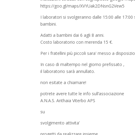
esploranatura
https://goo.gl/maps/XVYUak2DNsnG2Vew5
I laboratori si svolgeranno dalle 15:00 alle 17:
bambini.
Adatti a bambini dai 6 agli 8 anni.
Costo laboratorio con merenda 15 €.
Per i fratellini più piccoli sara' messo a disposizi
In caso di maltempo nel giorno prefissato ,
il laboratorio sarà annullato.
non esitate a chiamare!
potrete avere tutte le info sull’associazione
A.N.A.S. Anthaia Viterbo APS
su
svolgimento attivita’
progetti da realizzare insieme