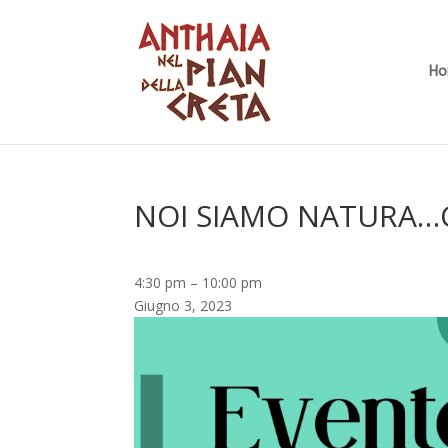
H
NOI SIAMO NATURA…C
NOI
4:30 pm
–
10:00 pm
SIAMO
Giugno 3, 2023
NATURA...CON
I
SUONI
NELL'ARIA