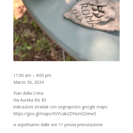
Le
11:00 am
–
4:00 pm
giornate
Marzo 30, 2024
da
Pian della Creta
Anthaia
Via Aurelia Bis 85
indicazioni stradali con segnaposto google maps:
https://goo.gl/maps/XVYUak2DNsnG2Vew5
vi aspettiamo dalle ore 11 previa prenotazione