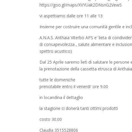
https://goo.gl/maps/XVYUak2DNsnG2Vew5
vi aspettiamo dalle ore 11 alle 13
Insieme per costruire una comunità gentile e inc
A.N.A.S. Anthaia Viterbo APS e' lieta di condivid
di consapevolezza , salute alimentare e inclusi
spettro acustico)
Dal 25 Aprile saremo lieti di salutare le persone 
la prenotazione della cassetta etrusca di Anthaia 
tutte le domeniche
prenotabile entro il venerdi' ore 9.00
in locandina il dettaglio
la stagione ci donerà tanti ottimi prodotti
costo 30.00
Claudia 3515528806