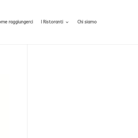
ome raggiungerci
I Ristoranti
Chi siamo