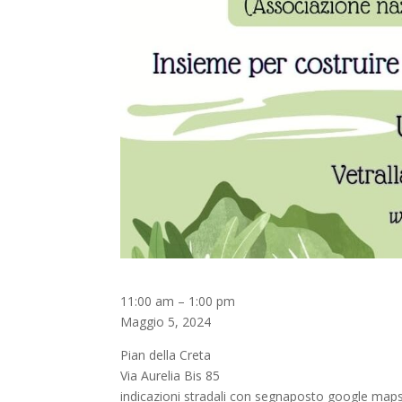
La
11:00 am
–
1:00 pm
cassetta
Maggio 5, 2024
etrusca
Pian della Creta
di
Via Aurelia Bis 85
Anthaia
indicazioni stradali con segnaposto google maps