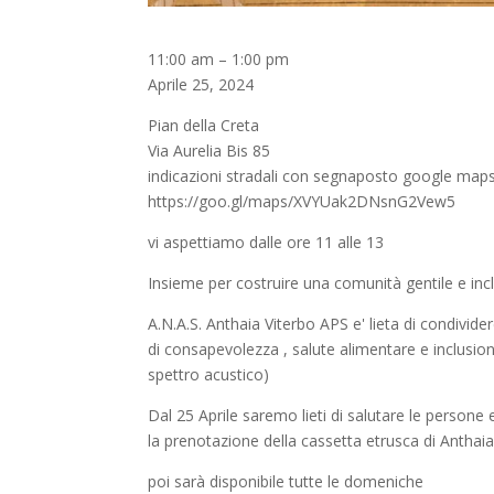
La
11:00 am
–
1:00 pm
cassetta
Aprile 25, 2024
etrusca
Pian della Creta
di
Via Aurelia Bis 85
Anthaia
indicazioni stradali con segnaposto google maps
https://goo.gl/maps/XVYUak2DNsnG2Vew5
vi aspettiamo dalle ore 11 alle 13
Insieme per costruire una comunità gentile e inc
A.N.A.S. Anthaia Viterbo APS e' lieta di condivid
di consapevolezza , salute alimentare e inclusi
spettro acustico)
Dal 25 Aprile saremo lieti di salutare le persone 
la prenotazione della cassetta etrusca di Anthaia 
poi sarà disponibile tutte le domeniche