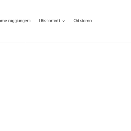
ome raggiungerci
I Ristoranti
Chi siamo