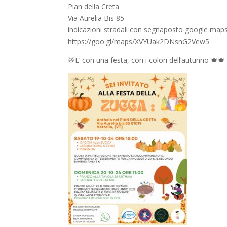
Pian della Creta
💙
Via Aurelia Bis 85
indicazioni stradali con segnaposto google maps
https://goo.gl/maps/XVYUak2DNsnG2Vew5
🥁E‘ con una festa, con i colori dell‘autunno 🍁🍁