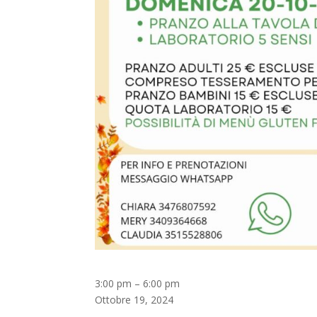
Festa
3:00 pm
–
6:00 pm
della
Ottobre 19, 2024
zucca