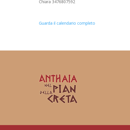
Chiara 3476807592
Guarda il calendario completo