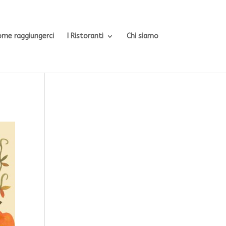
ome raggiungerci
I Ristoranti
Chi siamo