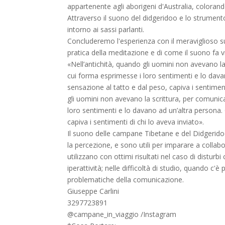
appartenente agli aborigeni d'Australia, colorand
Attraverso il suono del didgeridoo e lo strume
intorno ai sassi parlanti.
Concluderemo l'esperienza con il meraviglioso 
pratica della meditazione e di come il suono fa v
«Nell’antichità, quando gli uomini non avevano l
cui forma esprimesse i loro sentimenti e lo davan
sensazione al tatto e dal peso, capiva i sentiment
gli uomini non avevano la scrittura, per comuni
loro sentimenti e lo davano ad un’altra persona. 
capiva i sentimenti di chi lo aveva inviato».
Il suono delle campane Tibetane e del Didgerido
la percezione, e sono utili per imparare a collab
utilizzano con ottimi risultati nel caso di distu
iperattività; nelle difficoltà di studio, quando c
problematiche della comunicazione.
Giuseppe Carlini
3297723891
@campane_in_viaggio /Instagram