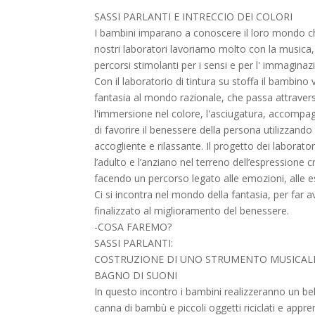
colori
SASSI PARLANTI E INTRECCIO DEI COLORI
I bambini imparano a conoscere il loro mondo che
nostri laboratori lavoriamo molto con la musica, c
percorsi stimolanti per i sensi e per l' immaginaz
Con il laboratorio di tintura su stoffa il bambin
fantasia al mondo razionale, che passa attraverso
l'immersione nel colore, l'asciugatura, accompag
di favorire il benessere della persona utilizzando 
accogliente e rilassante. Il progetto dei laborato
l’adulto e l’anziano nel terreno dell’espressione 
facendo un percorso legato alle emozioni, alle es
Ci si incontra nel mondo della fantasia, per far 
finalizzato al miglioramento del benessere.
-COSA FAREMO?
SASSI PARLANTI:
COSTRUZIONE DI UNO STRUMENTO MUSICALE
BAGNO DI SUONI
In questo incontro i bambini realizzeranno un b
canna di bambù e piccoli oggetti riciclati e appre