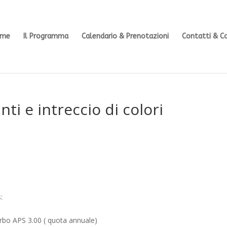
ome
Il Programma
Calendario & Prenotazioni
Contatti & C
nti e intreccio di colori
:
rbo APS 3.00 ( quota annuale)