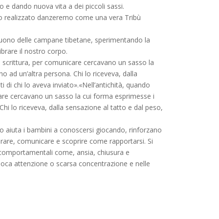
o e dando nuova vita a dei piccoli sassi.
nto realizzato danzeremo come una vera Tribù
suono delle campane tibetane, sperimentando la
ibrare il nostro corpo.
a scrittura, per comunicare cercavano un sasso la
o ad un’altra persona. Chi lo riceveva, dalla
i di chi lo aveva inviato».«Nell’antichità, quando
care cercavano un sasso la cui forma esprimesse i
Chi lo riceveva, dalla sensazione al tatto e dal peso,
o aiuta i bambini a conoscersi giocando, rinforzano
orare, comunicare e scoprire come rapportarsi. Si
rbi comportamentali come, ansia, chiusura e
'è poca attenzione o scarsa concentrazione e nelle