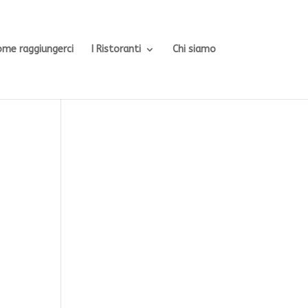
ome raggiungerci
I Ristoranti
Chi siamo