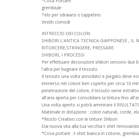
*Cosa Portare:
grembiule
Telo per sdraiarsi o tappetino
Vestiti comodi
INTRECCIO DEI COLORI
SHIBORI L'ANTICA TECNICA GIAPPONESE , IL 
RITORCERE,STRINGERE, PRESSARE.
SHIBORI, I PROCESSI
Per effettuare decorazioni shibori servono due bac
l'altra per bagnare il tessuto.
Il tessuto una volta annodato e piegato deve ess
immerso nel colore ben coperto per circa 10 min
penetrazione del colore, il tessuto viene estrat
all'aria aperta per consolidare la tintura fino all'
Una volta aperto si potrà ammirare il RISULTATO
Materiale in dotazione : colori naturali, corde, ela
*Riciclo Creativo con le tinture Shibori
Dai nuova vita alla tua vecchia t-shirt rinnovand
*Cosa portare : t-shirt bianca in cotone, grembiu