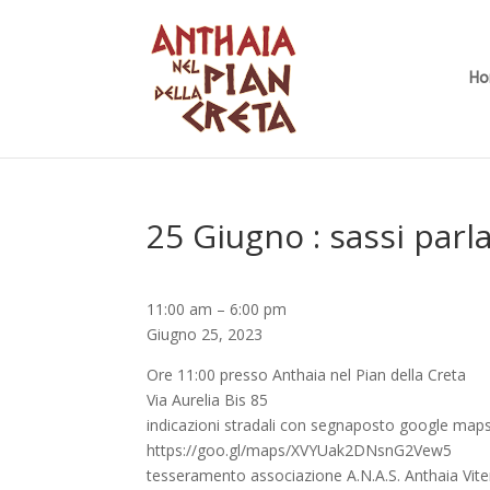
H
25 Giugno : sassi parla
25
11:00 am
–
6:00 pm
Giugno
Giugno 25, 2023
:
Ore 11:00 presso Anthaia nel Pian della Creta
sassi
Via Aurelia Bis 85
parlanti
indicazioni stradali con segnaposto google maps
e
https://goo.gl/maps/XVYUak2DNsnG2Vew5
intreccio
tesseramento associazione A.N.A.S. Anthaia Vite
di