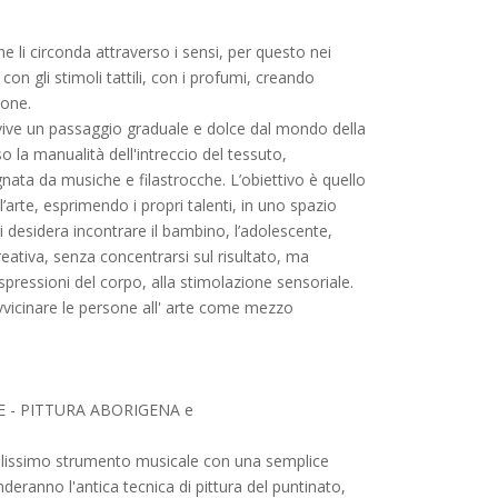
 li circonda attraverso i sensi, per questo nei
on gli stimoli tattili, con i profumi, creando
ione.
o vive un passaggio graduale e dolce dal mondo della
 la manualità dell'intreccio del tessuto,
nata da musiche e filastrocche. L’obiettivo è quello
l’arte, esprimendo i propri talenti, in uno spazio
ri desidera incontrare il bambino, l’adolescente,
creativa, senza concentrarsi sul risultato, ma
pressioni del corpo, alla stimolazione sensoriale.
avvicinare le persone all' arte come mezzo
 - PITTURA ABORIGENA e
ellissimo strumento musicale con una semplice
nderanno l'antica tecnica di pittura del puntinato,