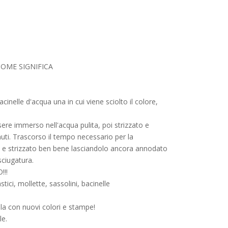
NOME SIGNIFICA
inelle d'acqua una in cui viene sciolto il colore,
ere immerso nell'acqua pulita, poi strizzato e
uti. Trascorso il tempo necessario per la
to e strizzato ben bene lasciandolo ancora annodato
asciugatura.
!!!
stici, mollette, sassolini, bacinelle
ola con nuovi colori e stampe!
le.